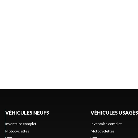
VÉHICULES NEUFS
VÉHICULES USAGÉS
Inventaire complet
Inventaire complet
Motocyclettes
Motocyclettes