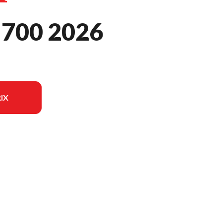
700 2026
IX
odèle sur l'image est le Rubicon 700 Rouge Héros