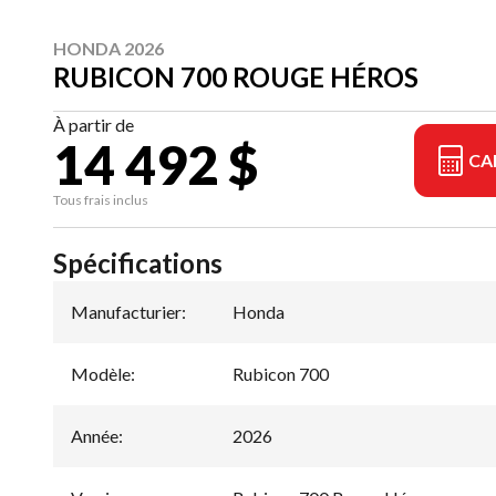
HONDA 2026
RUBICON 700 ROUGE HÉROS
À partir de
14 492 $
CA
Tous frais inclus
Spécifications
Manufacturier
:
Honda
Modèle
:
Rubicon 700
Année
:
2026