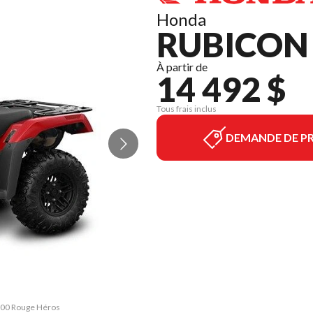
Honda
RUBICON 
À partir de
14 492 $
Tous frais inclus
DEMANDE DE PR
 700 Rouge Héros
La version du m