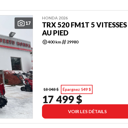
HONDA 2026
17
TRX 520 FM1T 5 VITESSES
AU PIED
400 km
29980
18 048 $
Épargnez 549 $
17 499 $
VOIR LES DÉTAILS