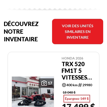
DÉCOUVREZ
VOIR DES UNITÉS
NOTRE
SIMILAIRES EN
INVENTAIRE
INVENTAIRE
HONDA 2026
TRX 520
FM1T 5
VITESSES
AU PIED
17
400 km
29980
18 048 $
Épargnez 549 $
17 499 $