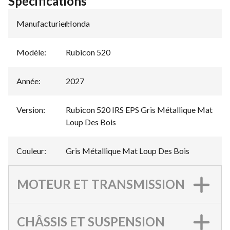
Spécifications
Manufacturier
Honda
:
Modèle
:
Rubicon 520
Année
:
2027
Version
:
Rubicon 520 IRS EPS Gris Métallique Mat
Loup Des Bois
Couleur
:
Gris Métallique Mat Loup Des Bois
MOTEUR ET TRANSMISSION
CHÂSSIS ET SUSPENSION