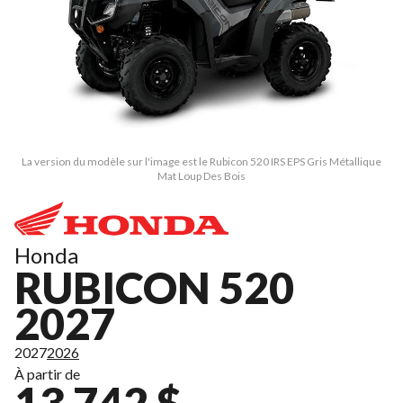
La version du modèle sur l'image est le Rubicon 520 IRS EPS Gris Métallique
Mat Loup Des Bois
Honda
RUBICON 520
2027
2027
2026
À partir de
13 742 $