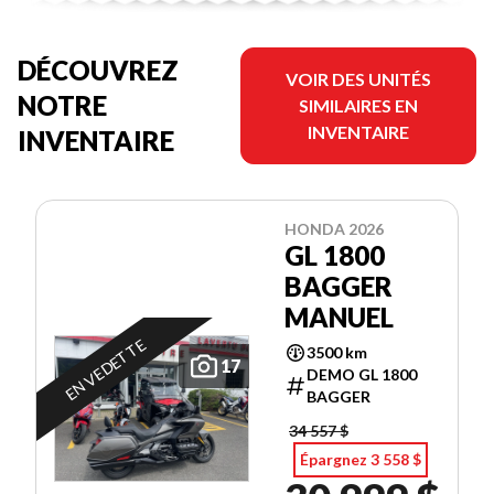
DÉCOUVREZ
VOIR DES UNITÉS
NOTRE
SIMILAIRES EN
INVENTAIRE
INVENTAIRE
HONDA 2026
GL 1800
BAGGER
MANUEL
EN VEDETTE
3500 km
17
DEMO GL 1800
BAGGER
34 557 $
Épargnez 3 558 $