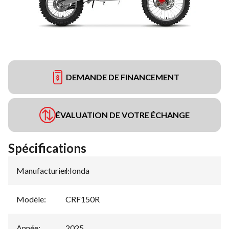
DEMANDE DE FINANCEMENT
ÉVALUATION DE VOTRE ÉCHANGE
Spécifications
Manufacturier
Honda
:
Modèle
:
CRF150R
Année
:
2025