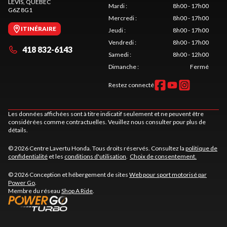
LÉVIS
, QUÉBEC
Mardi
:
8h00 - 17h00
G6Z 8G1
Mercredi
:
8h00 - 17h00
ITINÉRAIRE
Jeudi
:
8h00 - 17h00
Vendredi
:
8h00 - 17h00
418 832-6143
Samedi
:
8h00 - 12h00
Dimanche
:
Fermé
Restez connecté
Les données affichées sont à titre indicatif seulement et ne peuvent être
considérées comme contractuelles. Veuillez nous consulter pour plus de
détails.
© 2026 Centre Lavertu Honda. Tous droits réservés. Consultez la
politique de
confidentialité
et les
conditions d'utilisation
.
Choix de consentement.
© 2026 Conception et hébergement de sites
Web pour sport motorisé par
Power Go
.
Membre du réseau
Shop A Ride
.