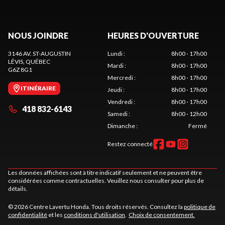
NOUS JOINDRE
HEURES D'OUVERTURE
3146 AV. ST-AUGUSTIN
Lundi
:
8h00 - 17h00
LÉVIS
, QUÉBEC
Mardi
:
8h00 - 17h00
G6Z 8G1
Mercredi
:
8h00 - 17h00
ITINÉRAIRE
Jeudi
:
8h00 - 17h00
Vendredi
:
8h00 - 17h00
418 832-6143
Samedi
:
8h00 - 12h00
Dimanche
:
Fermé
Restez connecté
Les données affichées sont à titre indicatif seulement et ne peuvent être
considérées comme contractuelles. Veuillez nous consulter pour plus de
détails.
© 2026 Centre Lavertu Honda. Tous droits réservés. Consultez la
politique de
confidentialité
et les
conditions d'utilisation
.
Choix de consentement.