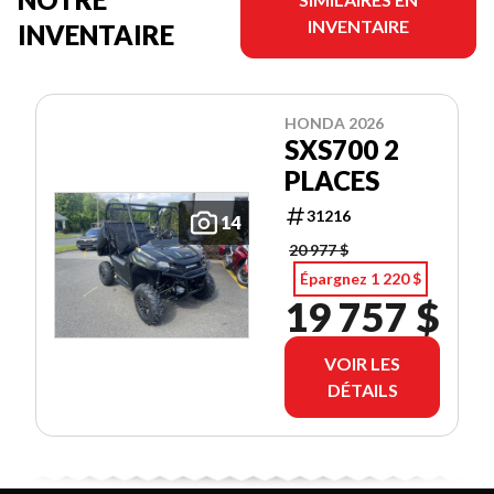
INVENTAIRE
INVENTAIRE
HONDA 2026
SXS700 2
PLACES
31216
14
20 977 $
Épargnez 1 220 $
19 757 $
VOIR LES
DÉTAILS