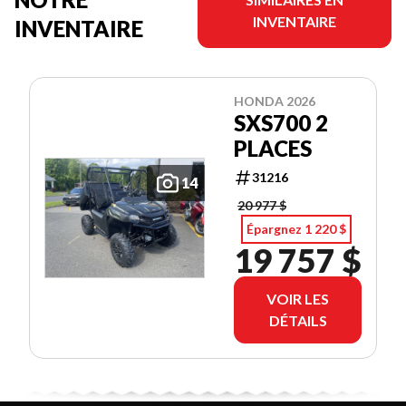
INVENTAIRE
INVENTAIRE
HONDA 2026
SXS700 2
PLACES
31216
14
20 977 $
Épargnez 1 220 $
19 757 $
VOIR LES
DÉTAILS