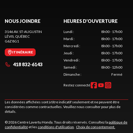
NOUS JOINDRE
HEURES D'OUVERTURE
3146 AV. ST-AUGUSTIN
Lundi
:
8h00 - 17h00
LÉVIS
, QUÉBEC
Mardi
:
8h00 - 17h00
G6Z 8G1
Mercredi
:
8h00 - 17h00
ITINÉRAIRE
Jeudi
:
8h00 - 17h00
Vendredi
:
8h00 - 17h00
418 832-6143
Samedi
:
8h00 - 12h00
Dimanche
:
Fermé
Restez connecté
Les données affichées sont à titre indicatif seulement et ne peuvent être
considérées comme contractuelles. Veuillez nous consulter pour plus de
détails.
© 2026 Centre Lavertu Honda. Tous droits réservés. Consultez la
politique de
confidentialité
et les
conditions d'utilisation
.
Choix de consentement.